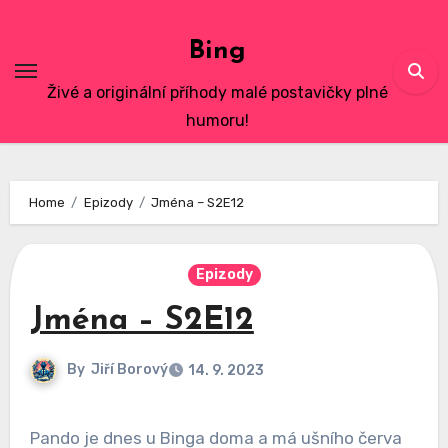
Skip
to
Bing
content
Živé a originální příhody malé postavičky plné
humoru!
Home
Epizody
Jména – S2E12
Epizody
Jména – S2E12
By
Jiří Borový
14. 9. 2023
Pando je dnes u Binga doma a má ušního červa