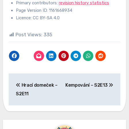
Primary contributors:
revision history statistics
Page Version ID: 1161668934
Licence: CC BY-SA 4.0
Post Views:
335
Navigace
Hrací domeček –
Kempování – S2E13
pro
S2E11
příspěvek