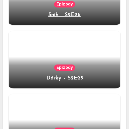
Epizody
Sníh – S2E26
Epizody
Dárky – S2E25