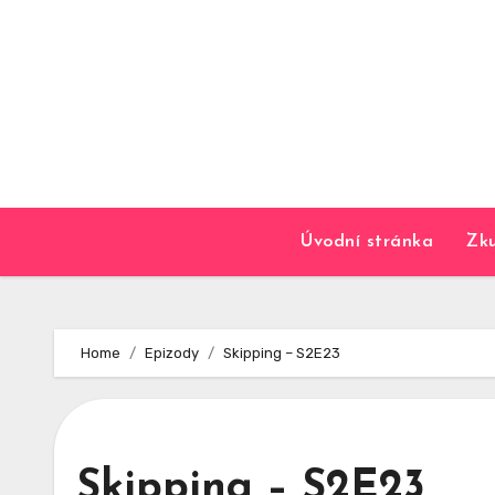
Skip
to
content
Úvodní stránka
Zku
Home
Epizody
Skipping – S2E23
Skipping – S2E23