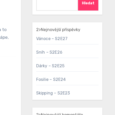
Hledat
2>Nejnovější příspěvky
hápe,
Vánoce – S2E27
Sníh – S2E26
Dárky – S2E25
Fosilie – S2E24
Skipping – S2E23
2>Nejnovější komentáře