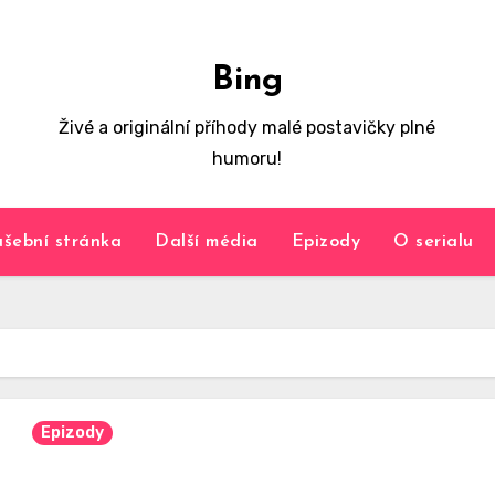
Bing
Živé a originální příhody malé postavičky plné
humoru!
šební stránka
Další média
Epizody
O serialu
Epizody