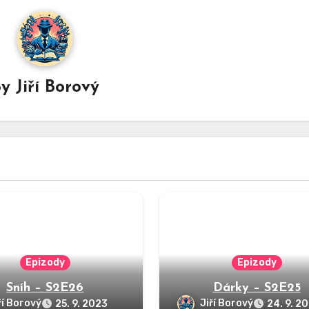
By
Jiří Borový
Epizody
Epizody
Sníh – S2E26
Dárky – S2E25
ří Borový
Jiří Borový
25. 9. 2023
24. 9. 2