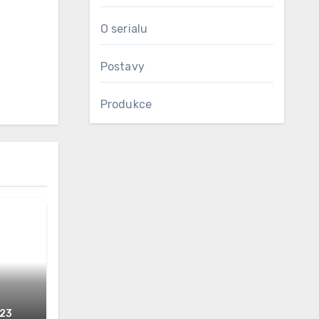
O serialu
Postavy
Produkce
023