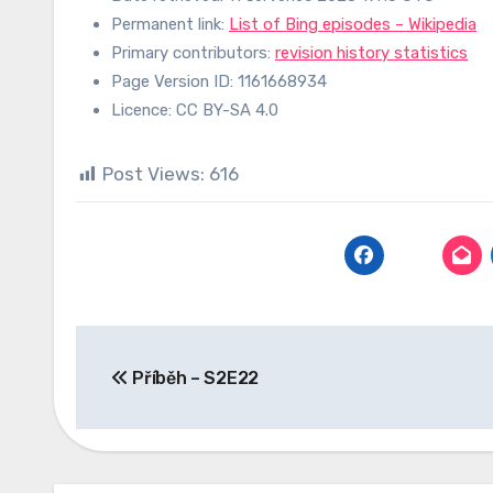
Permanent link:
List of Bing episodes – Wikipedia
Primary contributors:
revision history statistics
Page Version ID: 1161668934
Licence: CC BY-SA 4.0
Post Views:
616
Navigace
Příběh – S2E22
pro
příspěvek