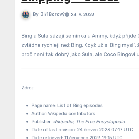
By
Jiří Borový
23. 9. 2023
Bing a Sula sázejí semínka u Ammy, když přijde Coco s novým švihadlem. Coco je učí skákat, přičemž Sula to
zvládne rychleji než Bing. Když už si Bing myslí,
proč není tak dobrý jako Sula, ale Coco Bingovi
Zdroj:
Page name: List of Bing episodes
Author: Wikipedia contributors
Publisher:
Wikipedia, The Free Encyclopedia
.
Date of last revision: 24 červen 2023 07:17 UTC
Date retrieved: 11 červenec 2023 19:15 UTC